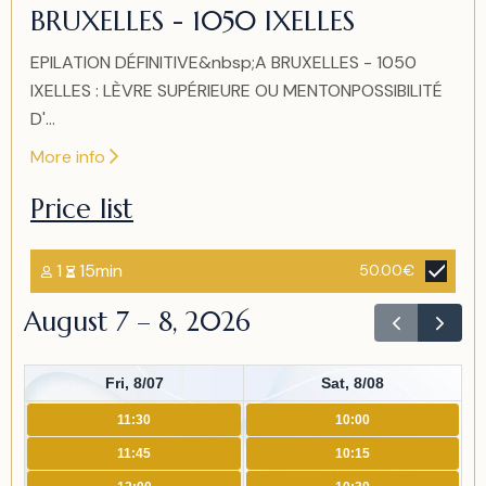
BRUXELLES - 1050 IXELLES
EPILATION DÉFINITIVE&nbsp;A BRUXELLES - 1050
IXELLES : LÈVRE SUPÉRIEURE OU MENTONPOSSIBILITÉ
D'...
More info
Price list
1
15min
50.00€
August 7 – 8, 2026
Fri, 8/07
Sat, 8/08
11:30
10:00
11:45
10:15