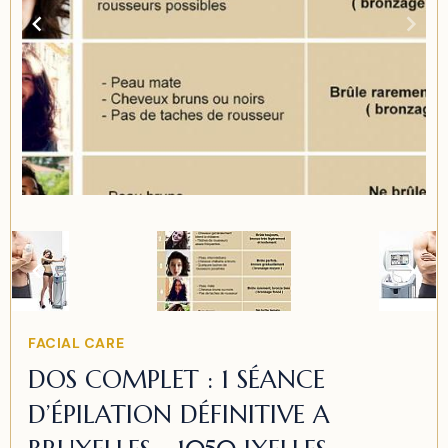
Item
2
of
2
Item
FACIAL CARE
2
DOS COMPLET : 1 SÉANCE
of
D’ÉPILATION DÉFINITIVE A
2