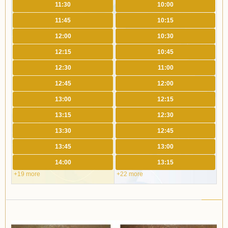
11:30
10:00
11:45
10:15
12:00
10:30
12:15
10:45
12:30
11:00
12:45
12:00
13:00
12:15
13:15
12:30
13:30
12:45
13:45
13:00
14:00
13:15
+19 more
+22 more