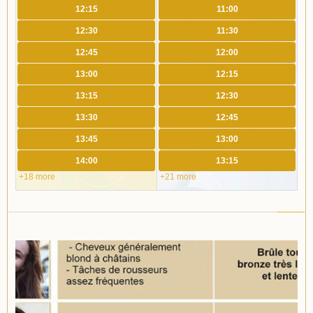
12:15
11:00
12:30
11:30
12:45
12:00
13:00
12:15
13:15
12:30
13:30
12:45
13:45
13:00
14:00
13:15
+18 more
+21 more