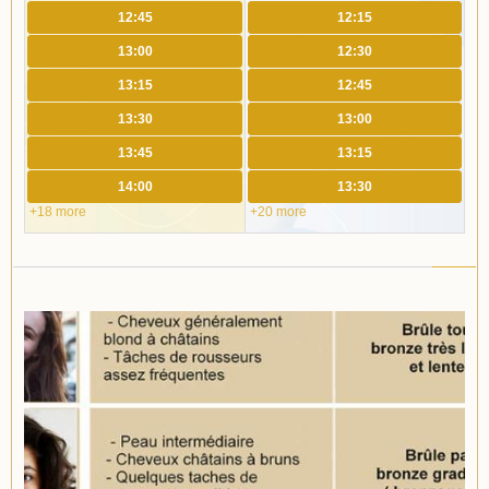
12:45
12:15
13:00
12:30
13:15
12:45
13:30
13:00
13:45
13:15
14:00
13:30
+18 more
+20 more