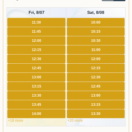
Fri, 8/07
Sat, 8/08
11:30
10:00
11:45
10:15
12:00
10:30
12:15
11:00
12:30
12:00
12:45
12:15
13:00
12:30
13:15
12:45
13:30
13:00
13:45
13:15
14:00
13:30
+18 more
+20 more