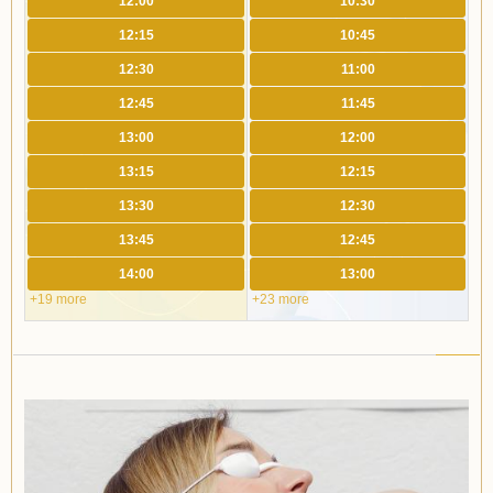
12:00
10:30
12:15
10:45
12:30
11:00
12:45
11:45
13:00
12:00
13:15
12:15
13:30
12:30
13:45
12:45
14:00
13:00
+19 more
+23 more