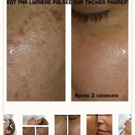
Item
3
of