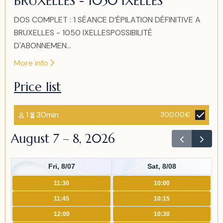
BRUXELLES - 1050 IXELLES
DOS COMPLET : 1 SÉANCE D’ÉPILATION DÉFINITIVE A
BRUXELLES - 1050 IXELLESPOSSIBILITÉ
D'ABONNEMEN...
More info
Price list
1
30min
300.00€
August 7 – 8, 2026
Fri, 8/07
Sat, 8/08
11:30
10:00
11:45
10:15
12:00
10:30