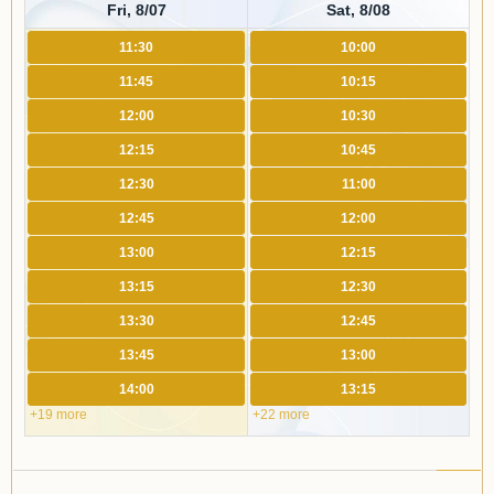
Fri, 8/07
Sat, 8/08
11:30
10:00
11:45
10:15
12:00
10:30
12:15
10:45
12:30
11:00
12:45
12:00
13:00
12:15
13:15
12:30
13:30
12:45
13:45
13:00
14:00
13:15
+19 more
+22 more