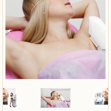
Item
2
of
2