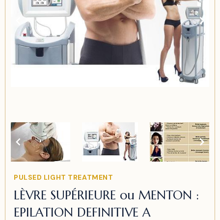
Item
3
of
3
Item
PULSED LIGHT TREATMENT
2
LÈVRE SUPÉRIEURE ou MENTON :
of
EPILATION DEFINITIVE A
3