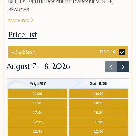
IXELLES : VENTREPOSSIBILITE D'ABONNEMENT 5
SÉANCES...
More info
Price list
1
25min
170.00€
August 7 – 8, 2026
Fri, 8/07
Sat, 8/08
11:30
10:00
11:45
10:15
12:00
10:30
12:15
11:00
12:30
12:00