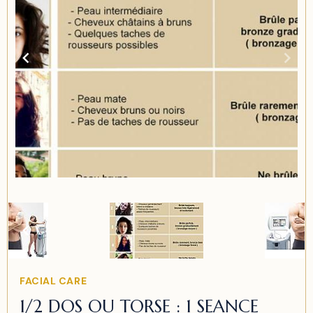
Item
2
of
2
Item
FACIAL CARE
2
1/2 DOS OU TORSE : 1 SEANCE