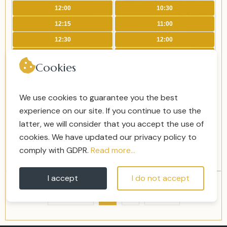
12:00
10:30
12:15
11:00
12:30
12:00
12:45
12:15
Cookies
13:00
12:30
13:15
12:45
We use cookies to guarantee you the best
13:30
13:00
experience on our site. If you continue to use the
13:45
13:15
latter, we will consider that you accept the use of
14:00
13:30
cookies. We have updated our privacy policy to
+18 more
+20 more
comply with GDPR.
Read more...
I accept
I do not accept
PRÉCÉDENT
1
2
SUIVANT