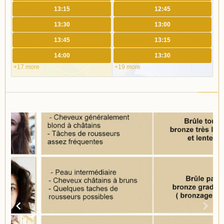
13:15
12:45
13:30
13:00
13:45
13:15
14:00
13:30
+17 more
+19 more