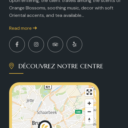
Upon entering, the client travels among the scents of
Orange Blossoms, soothing music, decor with soft
Oriental accents, and tea available...
Read more
DÉCOUVREZ NOTRE CENTRE