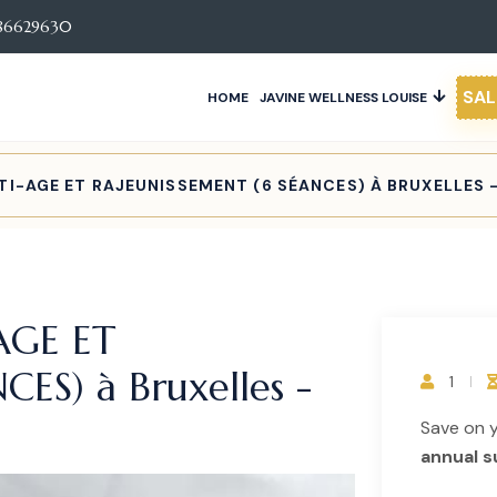
86629630
SAL
HOME
JAVINE WELLNESS LOUISE
TI-AGE ET RAJEUNISSEMENT (6 SÉANCES) À BRUXELLES -
AGE ET
ES) à Bruxelles -
1
Save on 
annual s