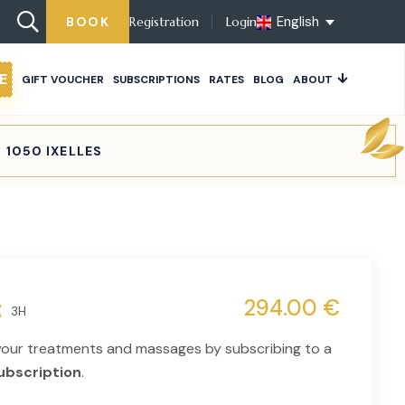
English
BOOK
Registration
Login
E
GIFT VOUCHER
SUBSCRIPTIONS
RATES
BLOG
ABOUT
 1050 IXELLES
294.00 €
3H
your treatments and massages by subscribing to a
ubscription
.