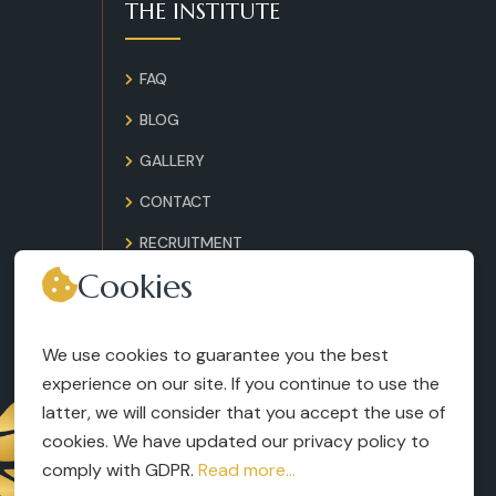
THE INSTITUTE
FAQ
BLOG
GALLERY
CONTACT
RECRUITMENT
Cookies
TERMS AND CONDITIONS
LEGAL NOTICES
We use cookies to guarantee you the best
experience on our site. If you continue to use the
latter, we will consider that you accept the use of
cookies. We have updated our privacy policy to
comply with GDPR.
Read more...