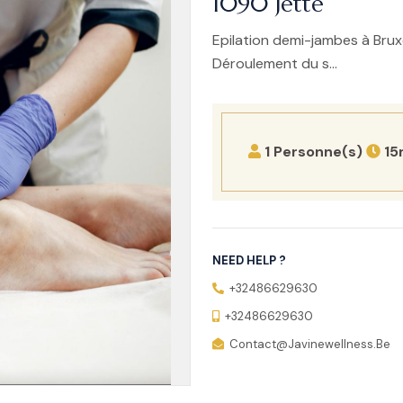
1090 Jette
Epilation demi-jambes à Bruxel
Déroulement du s...
1 Personne(s)
15
NEED HELP ?
+32486629630
+32486629630
Contact@javinewellness.be