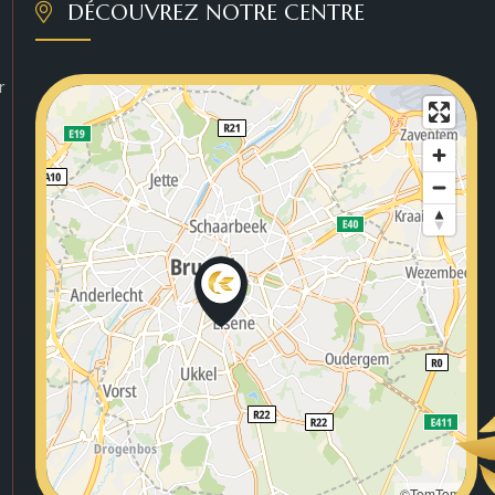
DÉCOUVREZ NOTRE CENTRE
r
©TomTom