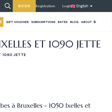
English
BOOK
Registration
Login
E
GIFT VOUCHER
SUBSCRIPTIONS
RATES
BLOG
ABOUT
XELLES ET 1090 JETTE
T 1090 JETTE
bes à Bruxelles - 1050 Ixelles et