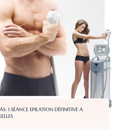
ANCE EPILATION DÉFINITIVE A
1/2
BRU
Fro