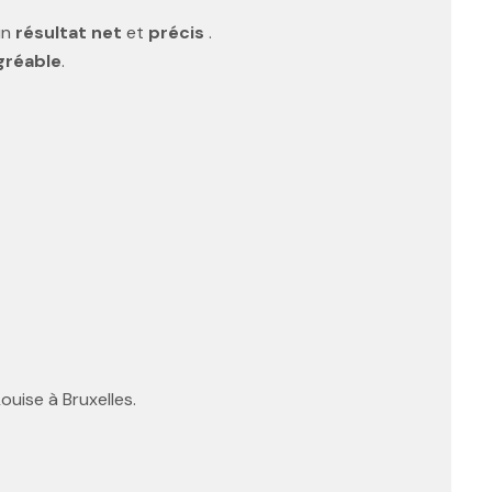
 un
résultat net
et
précis
.
gréable
.
ouise à Bruxelles.