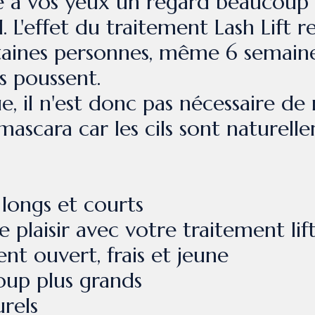
ne à vos yeux un regard beaucoup 
. L'effet du traitement Lash Lift r
taines personnes, même 6 semaine
ls poussent.
 il n'est donc pas nécessaire de re
mascara car les cils sont naturell
 longs et courts
laisir avec votre traitement lift
t ouvert, frais et jeune
oup plus grands
urels