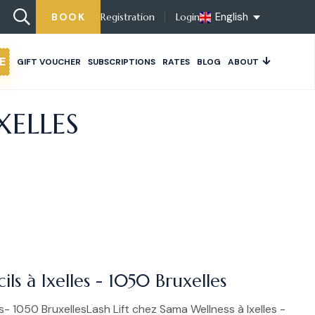
English
BOOK
Registration
Login
E
GIFT VOUCHER
SUBSCRIPTIONS
RATES
BLOG
ABOUT
XELLES
ls à Ixelles - 1050 Bruxelles
s- 1050 BruxellesLash Lift chez Sama Wellness à Ixelles -