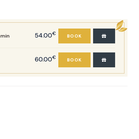
€
54.00
min
BOOK
€
60.00
BOOK