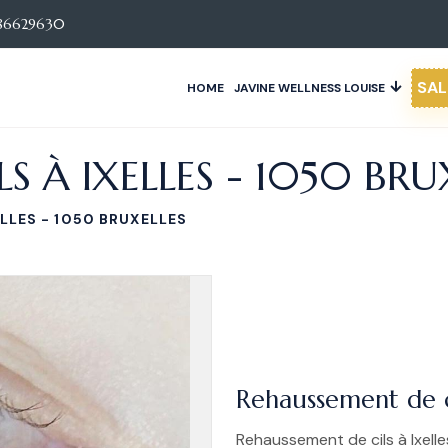
86629630
SAL
HOME
JAVINE WELLNESS LOUISE
S À IXELLES - 1050 BRU
LLES - 1050 BRUXELLES
Rehaussement de ci
Rehaussement de cils à Ixelle