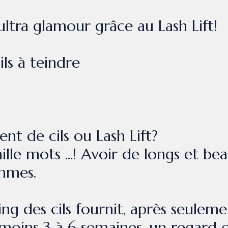
ultra glamour grâce au Lash Lift!
ils à teindre
nt de cils ou Lash Lift?
le mots ...! Avoir de longs et bea
mmes.
ng des cils fournit, après seulem
moins 3 à 6 semaines, un regard o