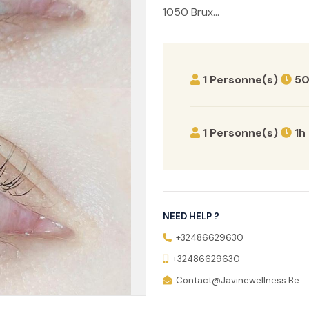
1050 Brux...
1 Personne(s)
50
1 Personne(s)
1h
NEED HELP ?
+32486629630
+32486629630
Contact@javinewellness.be