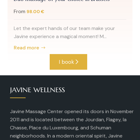
From
98.00 €
Let the expert hands of our team make your
Javine experience a magical moment! M...
Read more
I book
JAVINE WELLNESS
Javine Massage Center opened its doors in November
2011 and is located between the Jourdan, Flagey, la
Chasse, Place du Luxembourg, and Schuman
neighborhoods. In a modern oriental spirit, Javine