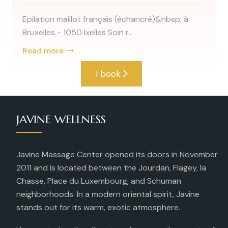
Epilation maillot français (échancré)&nbsp; à
Bruxelles - 1050 Ixelles Soin r...
Read more
I book
JAVINE WELLNESS
Javine Massage Center opened its doors in November
2011 and is located between the Jourdan, Flagey, la
Chasse, Place du Luxembourg, and Schuman
neighborhoods. In a modern oriental spirit, Javine
stands out for its warm, exotic atmosphere.