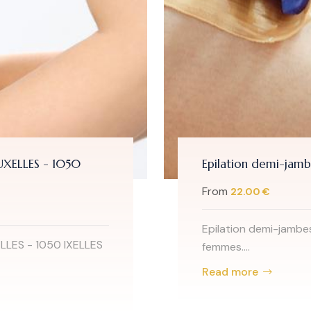
ELLES - 1050
Epilation demi-jambes 
From
22.00 €
Epilation demi-jambes à B
ES - 1050 IXELLES
femmes....
Read more