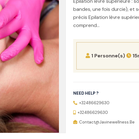
Epilation lèvre supérieure : so
bandes, une fois durcie), et s
précis Epilation lèvre supéri
comprend...
1 Personne(s)
15
NEED HELP ?
+32486629630
+32486629630
Contact@javinewellness.be