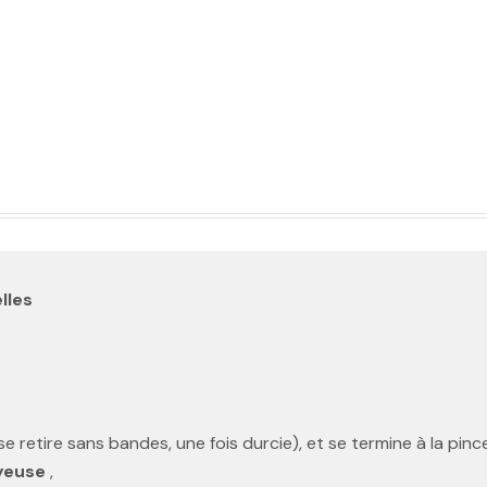
lles
i se retire sans bandes, une fois durcie), et se termine à la pin
yeuse
,