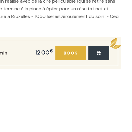
in réalisé avec de la cire pelliculable (qui se retire sans
e termine à la pince à épiler pour un résultat net et
eure à Bruxelles - 1050 IxellesDéroulement du soin :- Ceci
€
12.00
min
BOOK