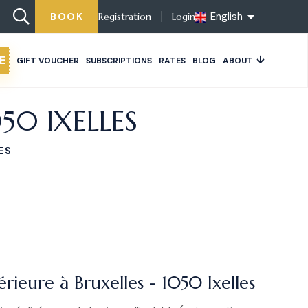
English
BOOK
Registration
Login
E
GIFT VOUCHER
SUBSCRIPTIONS
RATES
BLOG
ABOUT
050 IXELLES
ES
érieure à Bruxelles - 1050 Ixelles