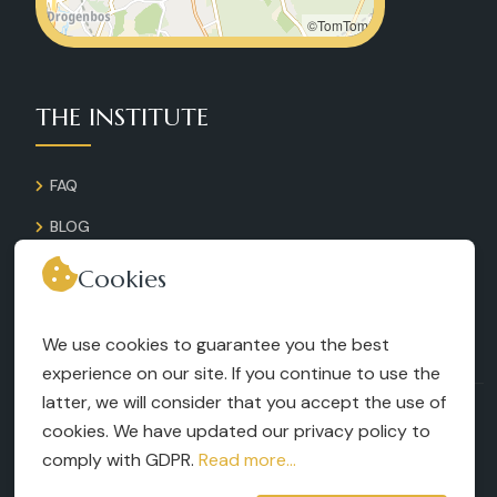
©TomTom
THE INSTITUTE
FAQ
BLOG
GALLERY
Cookies
CONTACT
We use cookies to guarantee you the best
RECRUITMENT
experience on our site. If you continue to use the
latter, we will consider that you accept the use of
TERMS AND CONDITIONS
cookies. We have updated our privacy policy to
LEGAL NOTICES
comply with GDPR.
Read more...