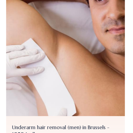
Shampoo + Cut and blow dry
From
30.00 €